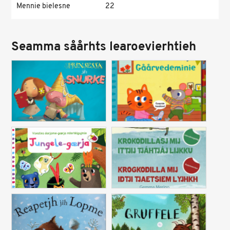
Mennie bielesne
22
Seamma såårhts learoevierhtieh