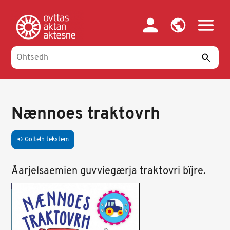
Skip
to
main
content
Nænnoes traktovrh
Goltelh tekstem
volume_up
Åarjelsaemien guvviegærja traktovri bïjre.