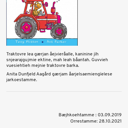
Traktovre lea gærjan åejvieråalle, kaninine jïh
snjearajgujmie ektine, mah leah båantah. Guvvieh
vuesiehtieh mejnie traktovre barka.
Anita Dunfjeld Aagård gærjam åarjelsaemiengïelese
jarkoestamme.
Bæjhkoehtamme : 03.09.2019
Orrestamme: 28.10.2021