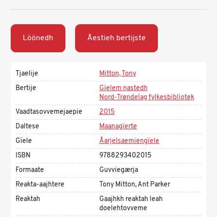
Löönedh
Åestieh bertijste
Tjaelije
Mitton, Tony
Bertije
Gïelem nastedh
Nord-Trøndelag fylkesbibliotek
Vaadtasovvemejaepie
2015
Daltese
Maanagïerte
Gïele
Åarjelsaemiengïele
ISBN
9788293402015
Formaate
Guvviegærja
Reakta-aajhtere
Tony Mitton, Ant Parker
Reaktah
Gaajhkh reaktah leah
doelehtovveme