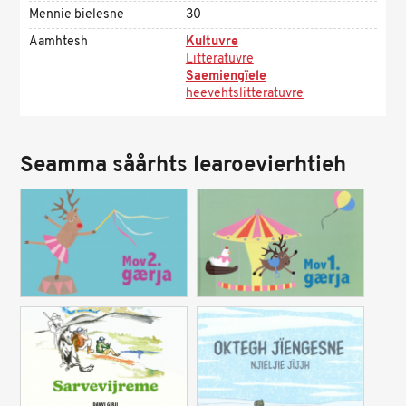
Mennie bielesne
30
Aamhtesh
Kultuvre
Litteratuvre
Saemiengïele
heevehtslitteratuvre
Seamma såårhts learoevierhtieh