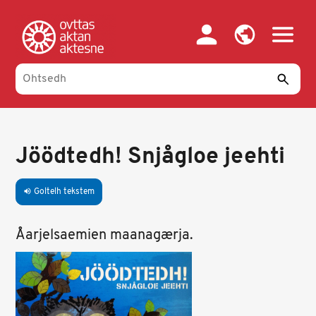
Skip
to
main
content
Jöödtedh! Snjågloe jeehti
Goltelh tekstem
volume_up
Åarjelsaemien maanagærja.