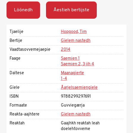
Löönedh
Åestieh bertijste
Tjaelije
Hopgood, Tim
Bertije
Gïelem nastedh
Vaadtasovvemejaepie
2014
Faage
Saemien 1
Saemien 2, 3 jïh 4
Daltese
Maanagïerte
1-4
Gïele
Åarjelsaemiengïele
ISBN
9788299297691
Formaate
Guvviegærja
Reakta-aajhtere
Gïelem nastedh
Reaktah
Gaajhkh reaktah leah
doelehtovveme