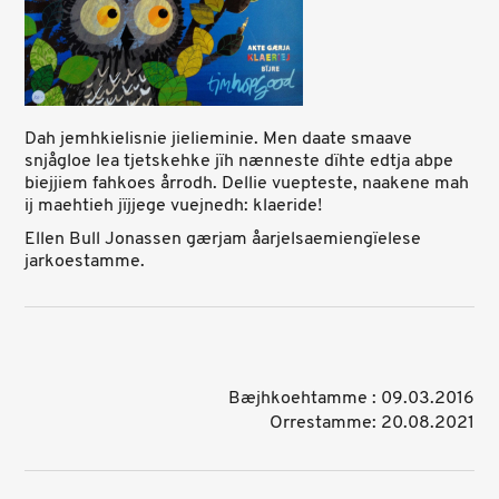
Dah jemhkielisnie jielieminie. Men daate smaave
snjågloe lea tjetskehke jïh nænneste dïhte edtja abpe
biejjiem fahkoes årrodh. Dellie vuepteste, naakene mah
ij maehtieh jïjjege vuejnedh: klaeride!
Ellen Bull Jonassen gærjam åarjelsaemiengïelese
jarkoestamme.
Bæjhkoehtamme : 09.03.2016
Orrestamme: 20.08.2021