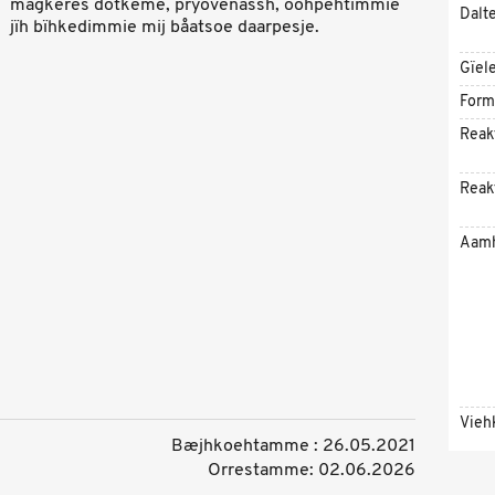
magkeres dotkeme, pryövenassh, ööhpehtimmie
Dalt
jïh bïhkedimmie mij båatsoe daarpesje.
Gïel
Form
Reak
Reak
Aam
Vieh
Bæjhkoehtamme : 26.05.2021
Orrestamme: 02.06.2026