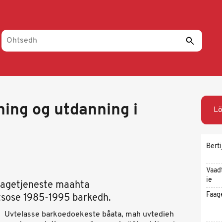
ning og utdanning i
L
Berti
Vaad
ie
aagetjeneste maahta
Faag
atsose 1985-1995 barkedh.
Uvtelasse barkoedoekeste båata, mah uvtedieh