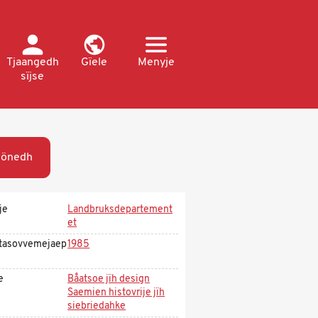
Tjaangedh
Gïele
Menyje
sïjse
öönedh
je
Landbruksdepartement
et
tasovvemejaep
1985
e
Båatsoe jïh design
Saemien histovrije jïh
siebriedahke