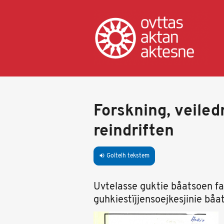
Skip
to
main
content
Forskning, veiled
reindriften
Goltelh tekstem
volume_up
Uvtelasse guktie båatsoen f
guhkiestïjjensoejkesjinie bå