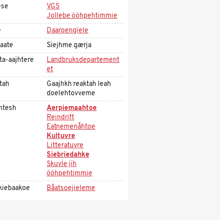
ese
VGS
Jollebe ööhpehtimmie
e
Daaroengïele
aate
Sïejhme gærja
ta-aajhtere
Landbruksdepartement
et
tah
Gaajhkh reaktah leah
doelehtovveme
htesh
Aerpiemaahtoe
Reindrift
Eatnemenåhtoe
Kultuvre
Litteratuvre
Siebriedahke
Skuvle jïh
ööhpehtimmie
kiebaakoe
Båatsoejieleme