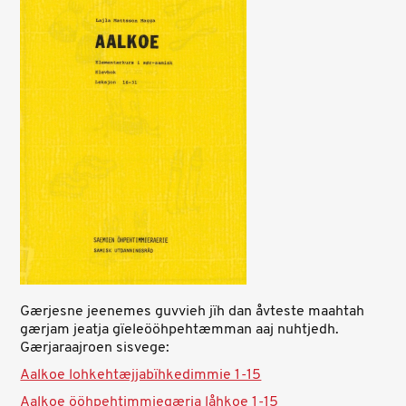
Gærjesne jeenemes guvvieh jïh dan åvteste maahtah
gærjam jeatja gïeleööhpehtæmman aaj nuhtjedh.
Gærjaraajroen sisvege:
Aalkoe lohkehtæjjabïhkedimmie 1-15
Aalkoe ööhpehtimmiegærja låhkoe
1-15