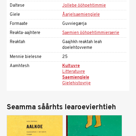
Daltese
Jollebe ööhpehtimmie
Gïele
Åarjelsaemiengïele
Formaate
Guvviegærja
Reakta-aajhtere
Saemien ööhpehtimmieraerie
Reaktah
Gaajhkh reaktah leah
doelehtovveme
Mennie bielesne
25
Aamhtesh
Kultuvre
Litteratuvre
Saemiengïele
Gïelehistovrije
Seamma såårhts learoevierhtieh