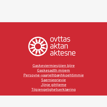
Gaskeviermiesijjien bïjre
Gaskesadth mijjem
Persovne-vaarjelhbæjhkoehtimmie
Saernieprievie
Jïjnje gihtjeme
Tilgjengelighetserklæring
Ved å bruke denne siden aksepterer du brukervilkårne.
Les vår personvernerklæring