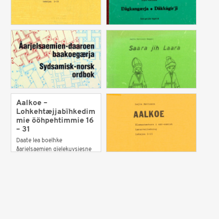
Aalkoe –
Lohkehtæjjabïhkedim
mie ööhpehtimmie 16
– 31
Daate lea boelhke
åarjelsaemien gïelekuvsjesne
mij golhpestæjjide sjiehtieh.