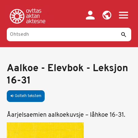
Skip
to
main
content
Aalkoe - Elevbok - Leksjon
16-31
Goltelh tekstem
volume_up
Åarjelsaemien aalkoekuvsje – låhkoe 16-31.