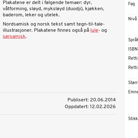
Plakatene er delt i følgende temaer: dyr,
Fag
våtforming, sløyd, myksløyd (duodji), kjøkken,
baderom, leker og utelek.
Nivå
Nordsamisk og norsk tekst samt tegn-til-tale-
illustrasjoner. Plakatene finnes også på
lule
- og
sørsamisk
.
Språ
ISBN
Rett
Rett
Størr
Emn
Publisert: 20.06.2014
Oppdatert: 12.02.2026
Stik