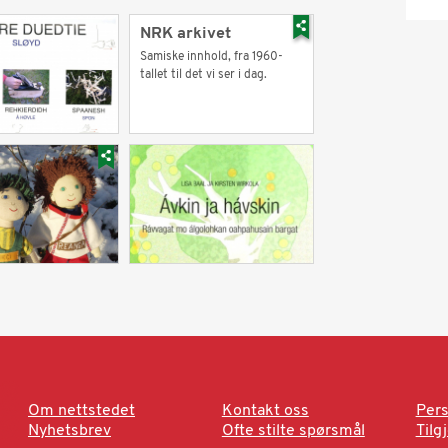
NRK arkivet
Samiske innhold, fra 1960-
tallet til det vi ser i dag.
Om nettstedet
Kontakt oss
Pers
Nyhetsbrev
Ofte stilte spørsmål
Tilg