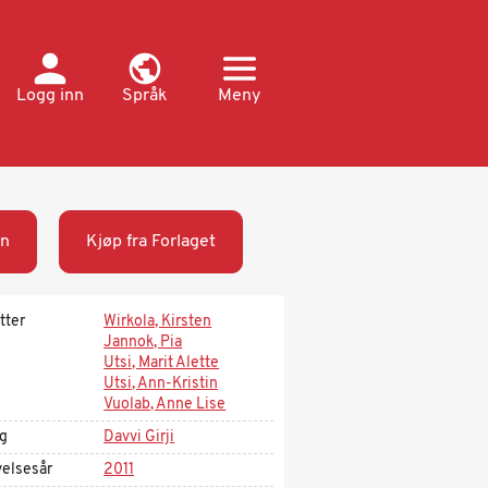
Logg inn
Språk
Meny
n
Kjøp fra Forlaget
tter
Wirkola, Kirsten
Jannok, Pia
Utsi, Marit Alette
Utsi, Ann-Kristin
Vuolab, Anne Lise
ag
Davvi Girji
velsesår
2011