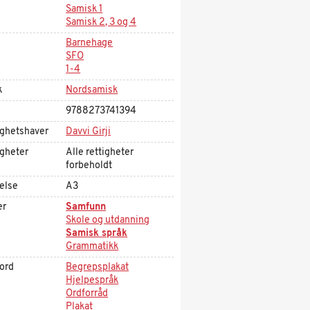
Samisk 1
Samisk 2, 3 og 4
Barnehage
SFO
1-4
k
Nordsamisk
9788273741394
ighetshaver
Davvi Girji
igheter
Alle rettigheter
forbeholdt
else
A3
er
Samfunn
Skole og utdanning
Samisk språk
Grammatikk
kord
Begrepsplakat
Hjelpespråk
Ordforråd
Plakat