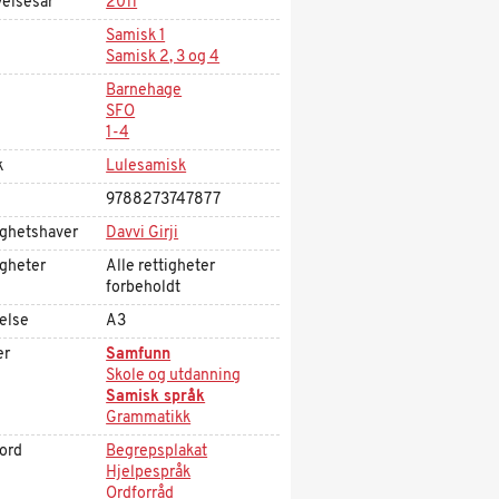
velsesår
2011
Samisk 1
Samisk 2, 3 og 4
Barnehage
SFO
1-4
k
Lulesamisk
9788273747877
ighetshaver
Davvi Girji
igheter
Alle rettigheter
forbeholdt
else
A3
er
Samfunn
Skole og utdanning
Samisk språk
Grammatikk
kord
Begrepsplakat
Hjelpespråk
Ordforråd