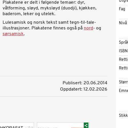
Utgi
Plakatene er delt i følgende temaer: dyr,
våtforming, sløyd, myksløyd (duodji), kjøkken,
Fag
baderom, leker og utelek.
Lulesamisk og norsk tekst samt tegn-til-tale-
Nivå
illustrasjoner. Plakatene finnes også på
nord
- og
sørsamisk
.
Språ
ISBN
Rett
Rett
Størr
Publisert: 20.06.2014
Oppdatert: 12.02.2026
Emn
Stik