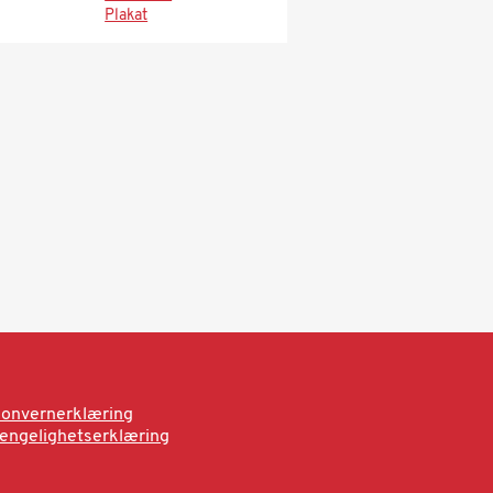
Plakat
onvernerklæring
jengelighetserklæring