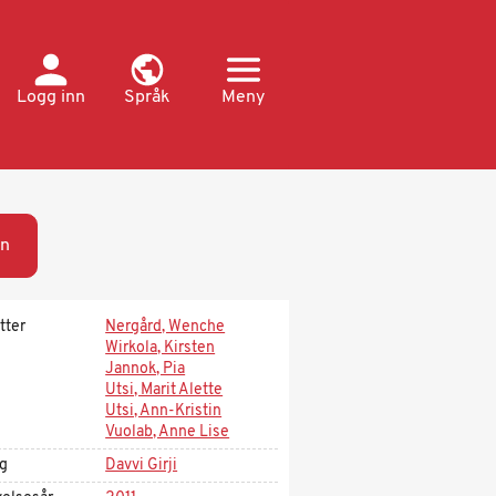
Logg inn
Språk
Meny
n
tter
Nergård, Wenche
Wirkola, Kirsten
Jannok, Pia
Utsi, Marit Alette
Utsi, Ann-Kristin
Vuolab, Anne Lise
ag
Davvi Girji