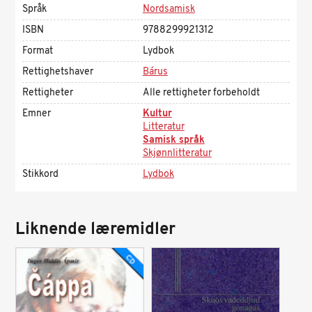
Språk
Nordsamisk
ISBN
9788299921312
Format
Lydbok
Rettighetshaver
Bárus
Rettigheter
Alle rettigheter forbeholdt
Emner
Kultur
Litteratur
Samisk språk
Skjønnlitteratur
Stikkord
Lydbok
Liknende læremidler