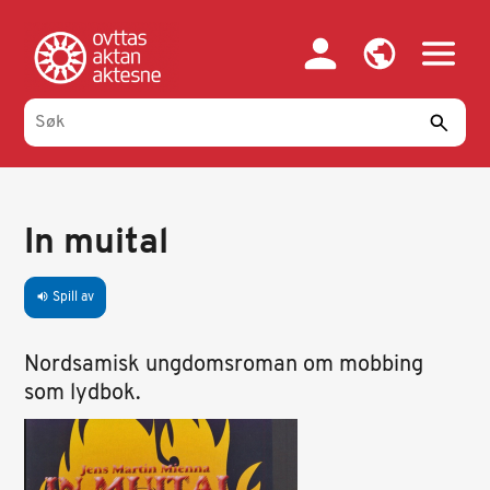
Hopp
til
hovedinnhold
In muital
Spill av
volume_up
Nordsamisk ungdomsroman om mobbing
som lydbok.