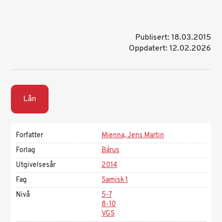
Publisert: 18.03.2015
Oppdatert: 12.02.2026
Lån
Forfatter
Mienna, Jens Martin
Forlag
Bárus
Utgivelsesår
2014
Fag
Samisk 1
Nivå
5-7
8-10
VGS