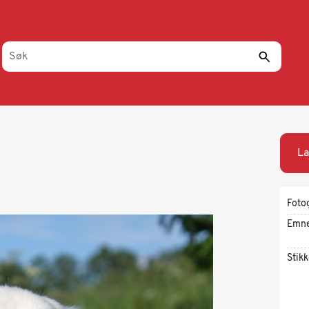
La
Foto
Emn
Stik