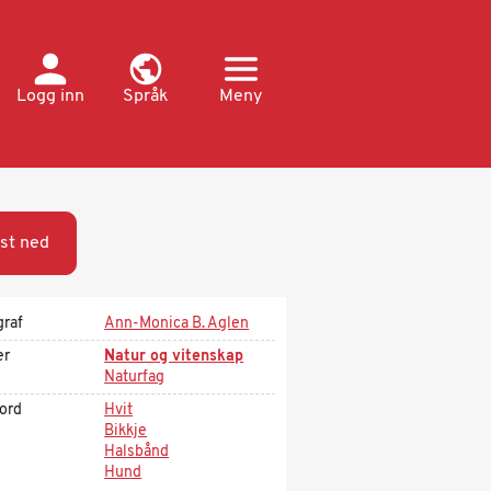
Logg inn
Språk
Meny
st ned
graf
Ann-Monica B. Aglen
er
Natur og vitenskap
Naturfag
kord
Hvit
Bikkje
Halsbånd
Hund