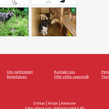
Om nettstedet
Kontakt oss
Pers
Nyhetsbrev
Ofte stilte spørsmål
Tilg
Ovttas | Aktan | Aktesne
Sámi allaskuvla, Hánnoluohkká 45