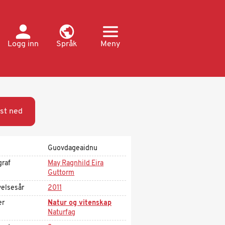
Logg inn
Språk
Meny
st ned
Guovdageaidnu
graf
May Ragnhild Eira
Guttorm
velsesår
2011
er
Natur og vitenskap
Naturfag