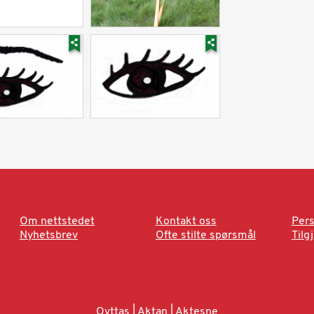
Om nettstedet
Kontakt oss
Pers
Nyhetsbrev
Ofte stilte spørsmål
Tilg
Ovttas | Aktan | Aktesne