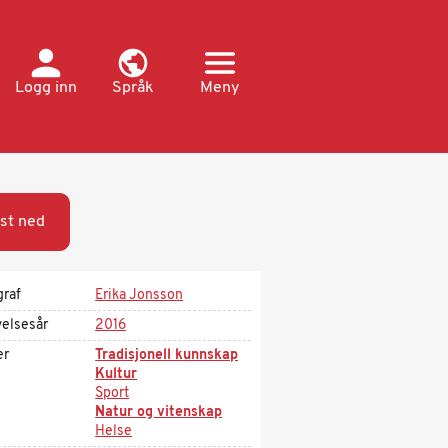
Logg inn
Språk
Meny
st ned
graf
Erika Jonsson
velsesår
2016
er
Tradisjonell kunnskap
Kultur
Sport
Natur og vitenskap
Helse