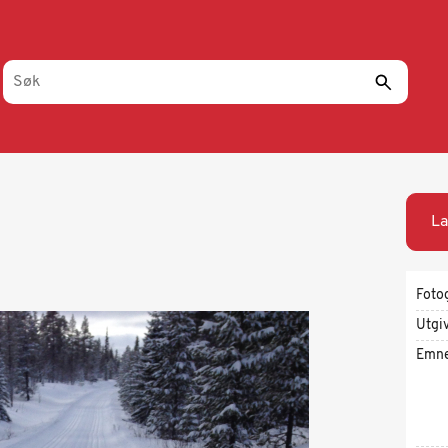
La
Foto
Utgi
Emn