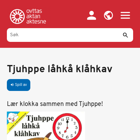
Hopp
til
hovedinnhold
Tjuhppe låhkå klåhkav
Spill av
volume_up
Lær klokka sammen med Tjuhppe!