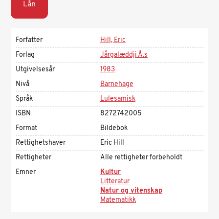
Lån
Forfatter
Hill, Eric
Forlag
Jårgalæddji Å.s
Utgivelsesår
1983
Nivå
Barnehage
Språk
Lulesamisk
ISBN
8272742005
Format
Bildebok
Rettighetshaver
Eric Hill
Rettigheter
Alle rettigheter forbeholdt
Emner
Kultur
Litteratur
Natur og vitenskap
Matematikk