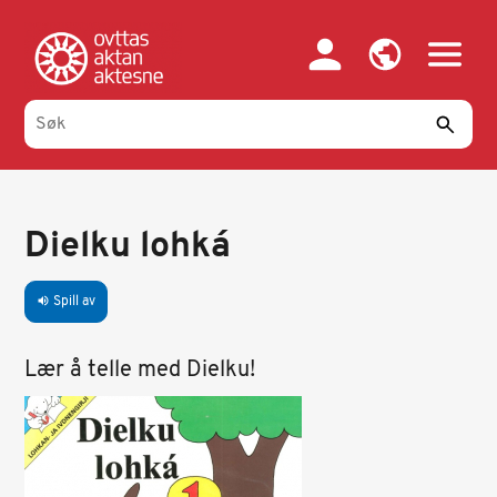
Hopp
til
hovedinnhold
Dielku lohká
Spill av
volume_up
Lær å telle med Dielku!