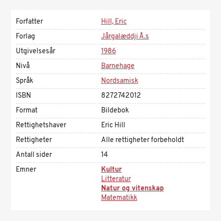
Forfatter
Hill, Eric
Forlag
Jårgalæddji Å.s
Utgivelsesår
1986
Nivå
Barnehage
Språk
Nordsamisk
ISBN
8272742012
Format
Bildebok
Rettighetshaver
Eric Hill
Rettigheter
Alle rettigheter forbeholdt
Antall sider
14
Emner
Kultur
Litteratur
Natur og vitenskap
Matematikk