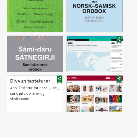
Divvun tastaturer
App. Tastatur for nord-, lule-,
sør-, pite-, enare- og
skoltesamisk.