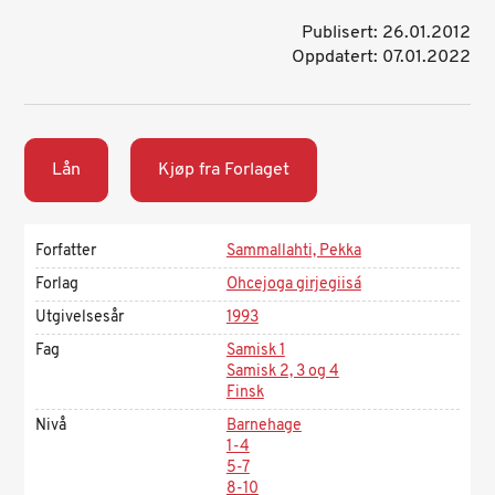
Publisert: 26.01.2012
Oppdatert: 07.01.2022
Lån
Kjøp fra Forlaget
Forfatter
Sammallahti, Pekka
Forlag
Ohcejoga girjegiisá
Utgivelsesår
1993
Fag
Samisk 1
Samisk 2, 3 og 4
Finsk
Nivå
Barnehage
1-4
5-7
8-10