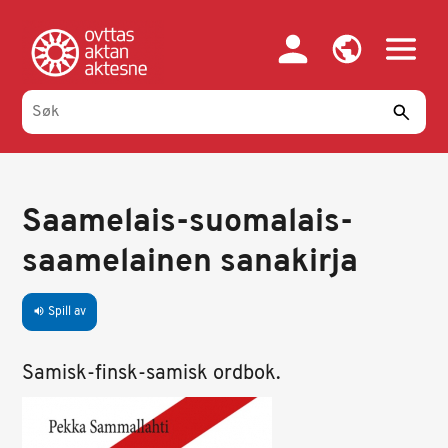
Hopp
til
hovedinnhold
Saamelais-suomalais-
saamelainen sanakirja
Spill av
volume_up
Samisk-finsk-samisk ordbok.