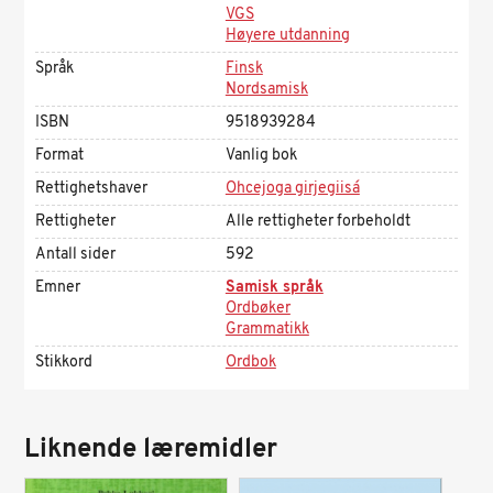
VGS
Høyere utdanning
Språk
Finsk
Nordsamisk
ISBN
9518939284
Format
Vanlig bok
Rettighetshaver
Ohcejoga girjegiisá
Rettigheter
Alle rettigheter forbeholdt
Antall sider
592
Emner
Samisk språk
Ordbøker
Grammatikk
Stikkord
Ordbok
Liknende læremidler