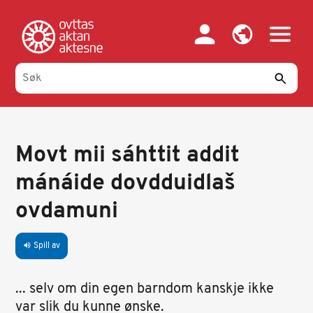
Hopp
til
hovedinnhold
Movt mii sáhttit addit
mánáide dovdduidlaš
ovdamuni
Spill av
volume_up
... selv om din egen barndom kanskje ikke
var slik du kunne ønske.