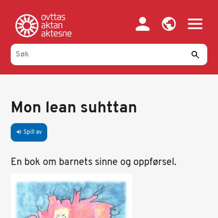
Hopp
til
hovedinnhold
Mon lean suhttan
Spill av
volume_up
En bok om barnets sinne og oppførsel.