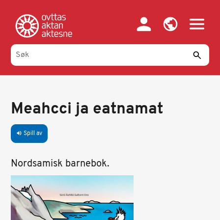
Hopp
til
hovedinnhold
Meahcci ja eatnamat
Spill av
volume_up
Nordsamisk barnebok.