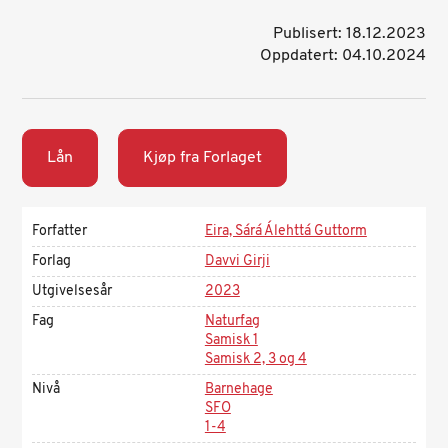
Publisert: 18.12.2023
Oppdatert: 04.10.2024
Lån
Kjøp fra Forlaget
Forfatter
Eira, Sárá Álehttá Guttorm
Forlag
Davvi Girji
Utgivelsesår
2023
Fag
Naturfag
Samisk 1
Samisk 2, 3 og 4
Nivå
Barnehage
SFO
1-4