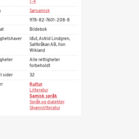
1-4
k
Sørsamisk
978-82-7601-208-8
at
Bildebok
ighetshaver
Iđut, Astrid Lindgren,
Saltkråkan AB, Ilon
Wikland
igheter
Alle rettigheter
forbeholdt
l sider
32
er
Kultur
Litteratur
Samisk språk
Språk og dialekter
Skjønnlitteratur