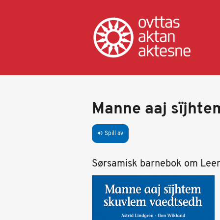
Hopp
til
hovedinnhold
Manne aaj sïjht
Spill av
volume_up
Sørsamisk barnebok om Leen