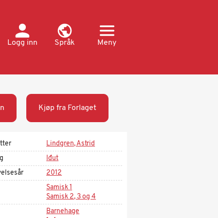
Logg inn
Språk
Meny
n
Kjøp fra Forlaget
tter
Lindgren, Astrid
ag
Iđut
velsesår
2012
Samisk 1
Samisk 2, 3 og 4
Barnehage