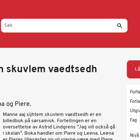
em skuvlem vaedtsedh
Lå
Forfa
Forl
a og Piere.
Utgi
Manne aaj sïjhtem skuvlem vaedtsedh er en
Fag
billedbok på sørsamisk. Fortellingen er en
oversettelse av Astrid Lindgrens "Jag vill också gå
i skolan". Boka handler om Piere og Leena. Leena
Nivå
er Pieres lillesøster og vil gjerne være med Piere