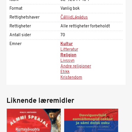
Format
Vanlig bok
Rettighetshaver
ČálliidLágádus
Rettigheter
Alle rettigheter forbeholdt
Antall sider
70
Emner
Kultur
Litteratur
Religion
Livssyn
Andre religioner
Etikk
Kristendom
Liknende læremidler