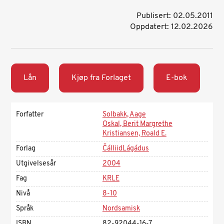
Publisert: 02.05.2011
Oppdatert: 12.02.2026
Lån
Kjøp fra Forlaget
E-bok
Forfatter
Solbakk, Aage
Oskal, Berit Margrethe
Kristiansen, Roald E.
Forlag
ČálliidLágádus
Utgivelsesår
2004
Fag
KRLE
Nivå
8-10
Språk
Nordsamisk
ISBN
82-92044-16-7