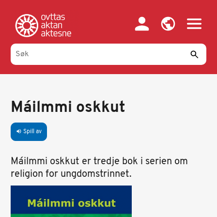
Hopp
til
hovedinnhold
Máilmmi oskkut
Spill av
volume_up
Máilmmi oskkut er tredje bok i serien om
religion for ungdomstrinnet.