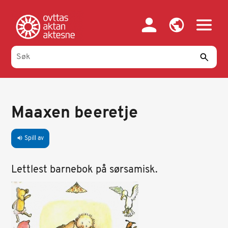
Hopp
til
hovedinnhold
Maaxen beeretje
Spill av
volume_up
Lettlest barnebok på sørsamisk.