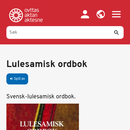
Hopp
til
hovedinnhold
Lulesamisk ordbok
Spill av
volume_up
Svensk-lulesamisk ordbok.