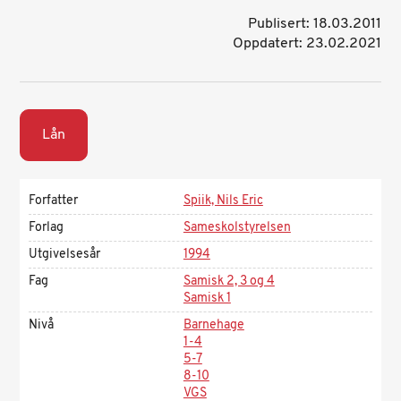
Publisert: 18.03.2011
Oppdatert: 23.02.2021
Lån
Forfatter
Spiik, Nils Eric
Forlag
Sameskolstyrelsen
Utgivelsesår
1994
Fag
Samisk 2, 3 og 4
Samisk 1
Nivå
Barnehage
1-4
5-7
8-10
VGS