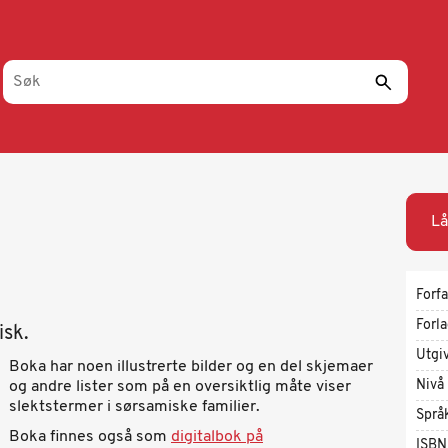
Lå
Forfa
Forl
isk.
Utgi
Boka har noen illustrerte bilder og en del skjemaer
Nivå
og andre lister som på en oversiktlig måte viser
slektstermer i sørsamiske familier.
Språ
Boka finnes også som
digitalbok på
ISBN