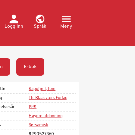
Logg inn
Språk
Meny
n
E-bok
tter
Kappfjell, Tom
ag
Th. Blaasværs Forlag
velsesår
1991
Høyere utdanning
k
Sørsamisk
8290537360