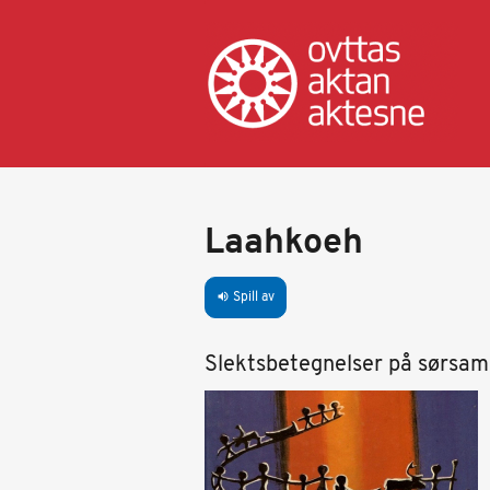
Hopp
til
hovedinnhold
Laahkoeh
Spill av
volume_up
Slektsbetegnelser på sørsam