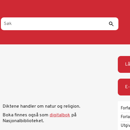
Lå
E-
Diktene handler om natur og religion.
Forfa
Boka finnes også som
digitalbok
på
Forl
Nasjonalbiblioteket.
Utgi