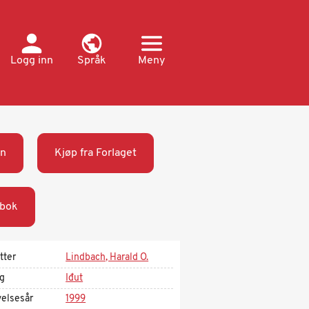
Logg inn
Språk
Meny
n
Kjøp fra Forlaget
bok
tter
Lindbach, Harald O.
ag
Iđut
velsesår
1999