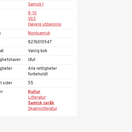
Samisk 1
8-10
VGS
Høyere utdanning
k
Nordsamisk
8276010547
at
Vanlig bok
ighetshaver
Iđut
igheter
Alle rettigheter
forbeholdt
l sider
55
er
Kultur
Litteratur
Samisk språk
Skjønnlitteratur