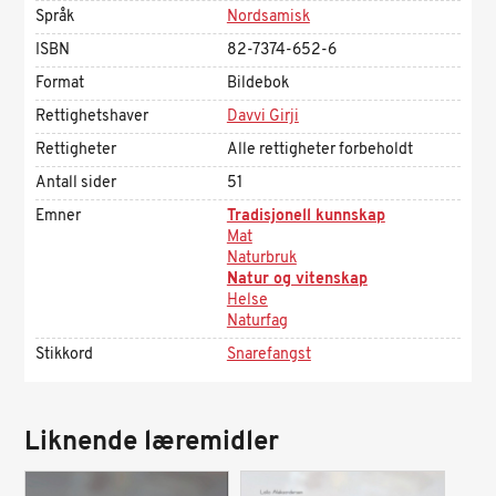
Språk
Nordsamisk
ISBN
82-7374-652-6
Format
Bildebok
Rettighetshaver
Davvi Girji
Rettigheter
Alle rettigheter forbeholdt
Antall sider
51
Emner
Tradisjonell kunnskap
Mat
Naturbruk
Natur og vitenskap
Helse
Naturfag
Stikkord
Snarefangst
Liknende læremidler