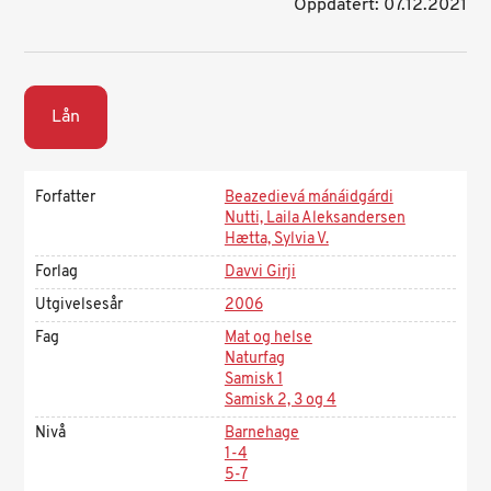
Oppdatert: 07.12.2021
Lån
Forfatter
Beazedievá mánáidgárdi
Nutti, Laila Aleksandersen
Hætta, Sylvia V.
Forlag
Davvi Girji
Utgivelsesår
2006
Fag
Mat og helse
Naturfag
Samisk 1
Samisk 2, 3 og 4
Nivå
Barnehage
1-4
5-7