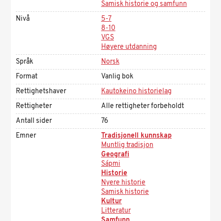
Samisk historie og samfunn
Nivå
5-7
8-10
VGS
Høyere utdanning
Språk
Norsk
Format
Vanlig bok
Rettighetshaver
Kautokeino historielag
Rettigheter
Alle rettigheter forbeholdt
Antall sider
76
Emner
Tradisjonell kunnskap
Muntlig tradisjon
Geografi
Sápmi
Historie
Nyere historie
Samisk historie
Kultur
Litteratur
Samfunn