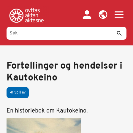
Hopp
til
hovedinnhold
Fortellinger og hendelser i
Kautokeino
Spill av
volume_up
En historiebok om Kautokeino.