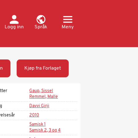
Logg inn
Språk
Meny
n
Kjøp fra Forlaget
tter
Gaup, Sissel
Remmel, Malle
ag
Davvi Girji
velsesår
2010
Samisk 1
Samisk 2, 3 og 4