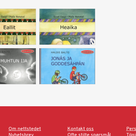
Om nettstedet
Kontakt oss
Pers
Nyhetsbrev
Ofte stilte spørsmål
Tilg