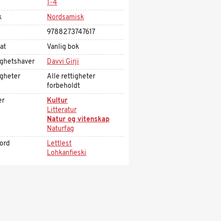
1-4
k
Nordsamisk
9788273747617
at
Vanlig bok
ighetshaver
Davvi Girji
igheter
Alle rettigheter
forbeholdt
er
Kultur
Litteratur
Natur og vitenskap
Naturfag
kord
Lettlest
Lohkanfieski