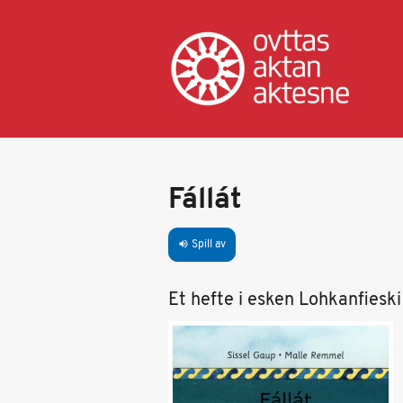
Hopp
til
hovedinnhold
Fállát
Spill av
volume_up
Et hefte i esken Lohkanfieski 