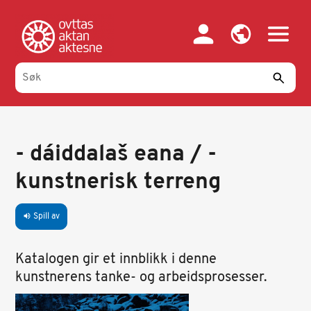
Hopp
til
hovedinnhold
- dáiddalaš eana / -
kunstnerisk terreng
Spill av
volume_up
Katalogen gir et innblikk i denne
kunstnerens tanke- og arbeidsprosesser.