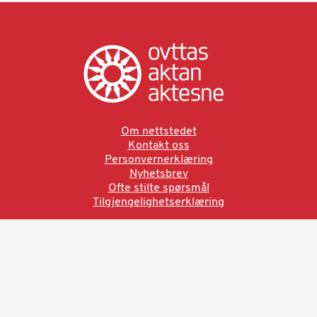
Om nettstedet
Kontakt oss
Personvernerklæring
Nyhetsbrev
Ofte stilte spørsmål
Tilgjengelighetserklæring
Ved å bruke denne siden aksepterer du brukervilkårne.
Les vår personvernerklæring
Ovttas | Aktan | Aktesne
Sámi allaskuvla, Hánnoluohkká 45
OK
N-9520 Guovdageaidnu