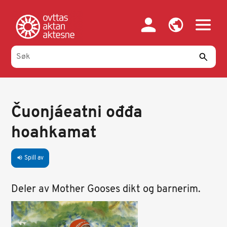
Hopp
til
hovedinnhold
Čuonjáeatni ođđa
hoahkamat
Spill av
volume_up
Deler av Mother Gooses dikt og barnerim.