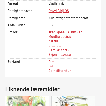
Format
Vanlig bok
Rettighetshaver
Davvi Girji OS
Rettigheter
Alle rettigheter forbeholdt
Antall sider
53
Emner
Tradisjonell kunnskap
Muntlig tradisjon
Kultur
Litteratur
Samisk språk
Skjønnlitteratur
Stikkord
Rim
Dikt
Barnelitteratur
Liknende læremidler