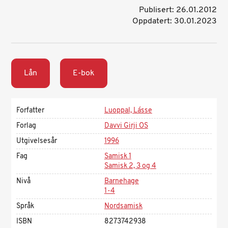
Publisert: 26.01.2012
Oppdatert: 30.01.2023
Lån
E-bok
Forfatter
Luoppal, Lásse
Forlag
Davvi Girji OS
Utgivelsesår
1996
Fag
Samisk 1
Samisk 2, 3 og 4
Nivå
Barnehage
1-4
Språk
Nordsamisk
ISBN
8273742938