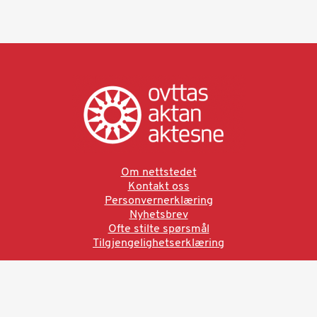
Om nettstedet
Kontakt oss
Personvernerklæring
Nyhetsbrev
Ofte stilte spørsmål
Tilgjengelighetserklæring
Ved å bruke denne siden aksepterer du brukervilkårne.
Les vår personvernerklæring
Ovttas | Aktan | Aktesne
Sámi allaskuvla, Hánnoluohkká 45
OK