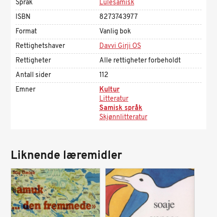
Språk
Lulesamisk
ISBN
8273743977
Format
Vanlig bok
Rettighetshaver
Davvi Girji OS
Rettigheter
Alle rettigheter forbeholdt
Antall sider
112
Emner
Kultur
Litteratur
Samisk språk
Skjønnlitteratur
Liknende læremidler