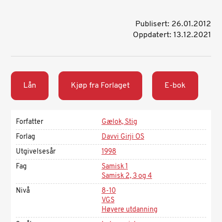
Publisert: 26.01.2012
Oppdatert: 13.12.2021
Lån
Kjøp fra Forlaget
E-bok
Forfatter
Gælok, Stig
Forlag
Davvi Girji OS
Utgivelsesår
1998
Fag
Samisk 1
Samisk 2, 3 og 4
Nivå
8-10
VGS
Høyere utdanning