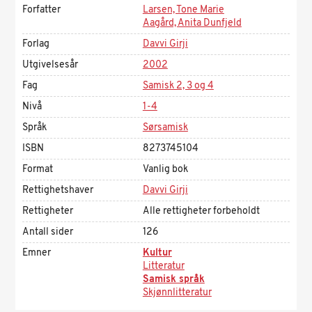
Forfatter
Larsen, Tone Marie
Aagård, Anita Dunfjeld
Forlag
Davvi Girji
Utgivelsesår
2002
Fag
Samisk 2, 3 og 4
Nivå
1-4
Språk
Sørsamisk
ISBN
8273745104
Format
Vanlig bok
Rettighetshaver
Davvi Girji
Rettigheter
Alle rettigheter forbeholdt
Antall sider
126
Emner
Kultur
Litteratur
Samisk språk
Skjønnlitteratur