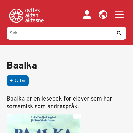
Hopp
til
hovedinnhold
Baalka
Spill av
volume_up
Baalka er en lesebok for elever som har
sørsamisk som andrespråk.