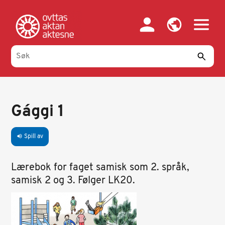
Hopp
til
hovedinnhold
Gággi 1
Spill av
volume_up
Lærebok for faget samisk som 2. språk,
samisk 2 og 3. Følger LK20.