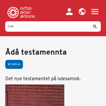
Hopp
til
hovedinnhold
Ådå testamennta
Spill av
volume_up
Det nye testamentet på lulesamisk.