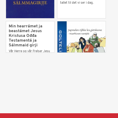
tallet til det vi ser i dag.
Min hearrámet ja
beastámet Jesus
Kristusa Ođđa
Testamentá ja
Sálmmaid girji
Vår Herre og vår Frelser Jesu
Kristi Nye Testamente og
Salmenes bok.