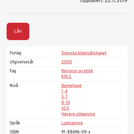
Oppdatert: 22.11.2019
Lån
Forlag
Svenska bibelsällskapet
Utgivelsesår
2000
Fag
Religion og etikk
KRLE
Nivå
Barnehage
1-4
5-7
8-10
VGS
Høyere utdanning
Språk
Lulesamisk
ISBN
91-88696-09-x