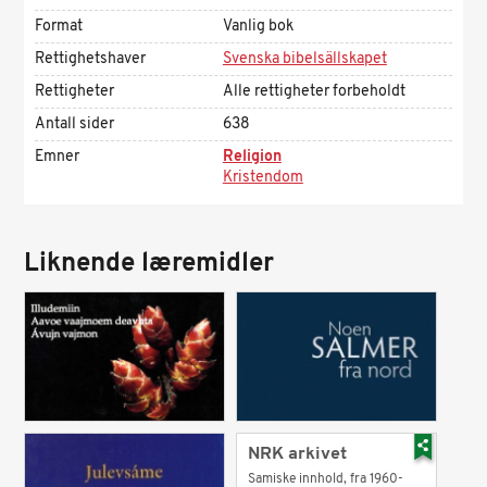
Format
Vanlig bok
Rettighetshaver
Svenska bibelsällskapet
Rettigheter
Alle rettigheter forbeholdt
Antall sider
638
Emner
Religion
Kristendom
Liknende læremidler
NRK arkivet
Samiske innhold, fra 1960-