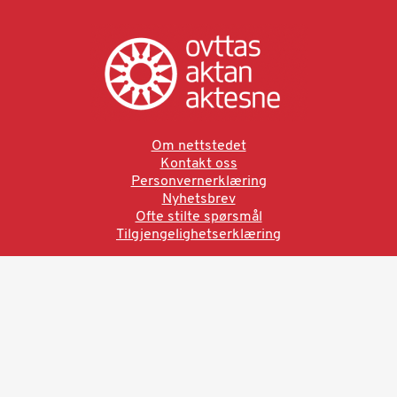
Om nettstedet
Kontakt oss
Personvernerklæring
Nyhetsbrev
Ofte stilte spørsmål
Tilgjengelighetserklæring
Ved å bruke denne siden aksepterer du brukervilkårne.
Les vår personvernerklæring
Ovttas | Aktan | Aktesne
Sámi allaskuvla, Hánnoluohkká 45
OK
N-9520 Guovdageaidnu
© 2025 Sámi allaskuvla