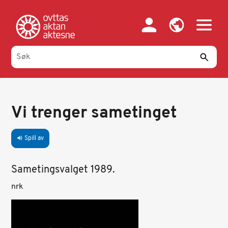
Hopp
til
hovedinnhold
Vi trenger sametinget
Spill av
volume_up
Sametingsvalget 1989.
E
nrk
m
b
e
d