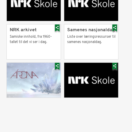
NRK arkivet
Samenes nasjonaldag
Samiske innhold, fra 1960-
Liste over læringsressurser til
tallet til det vi ser i dag.
samenes nasjonaldag.