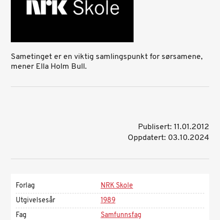
d
e
d
v
i
Sametinget er en viktig samlingspunkt for sørsamene,
d
mener Ella Holm Bull.
e
o
Publisert: 11.01.2012
Oppdatert: 03.10.2024
Forlag
NRK Skole
Utgivelsesår
1989
Fag
Samfunnsfag