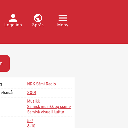
Logg inn
Språk
Meny
n
ag
NRK Sámi Radio
velsesår
2001
Musikk
Samisk musikk og scene
Samisk visuell kultur
5-7
8-10