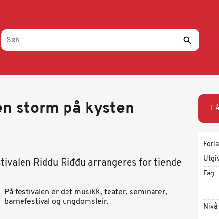
en storm på kysten
Lå
Forl
Utgi
stivalen Riddu Riđđu arrangeres for tiende
Fag
På festivalen er det musikk, teater, seminarer,
barnefestival og ungdomsleir.
Nivå