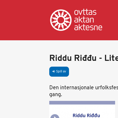
Hopp
til
hovedinnhold
Riddu Riđđu - Lit
Spill av
volume_up
Den internasjonale urfolksfe
gang.