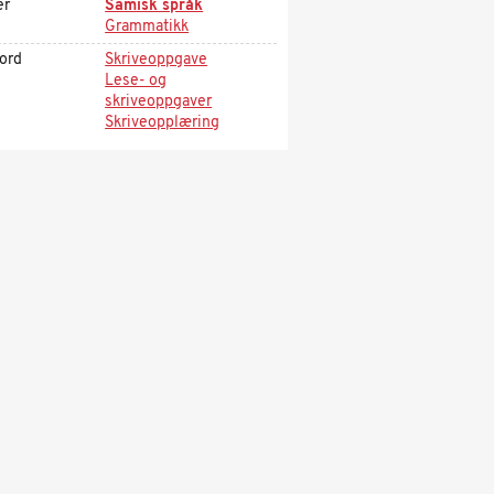
er
Samisk språk
Grammatikk
kord
Skriveoppgave
Lese- og
skriveoppgaver
Skriveopplæring