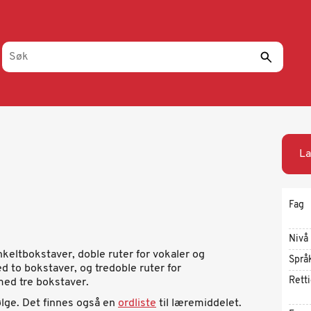
La
Fag
Nivå
nkeltbokstaver, doble ruter for vokaler og
Språ
to bokstaver, og tredoble ruter for
Rett
ed tre bokstaver.
ølge. Det finnes også en
ordliste
til læremiddelet.