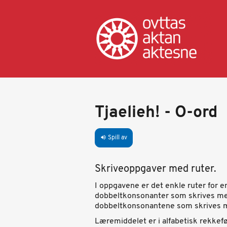
Hopp
til
hovedinnhold
Tjaelieh! - O-ord
Spill av
volume_up
Skriveoppgaver med ruter.
I oppgavene er det enkle ruter for e
dobbeltkonsonanter som skrives med 
dobbeltkonsonantene som skrives m
Læremiddelet er i alfabetisk rekkef