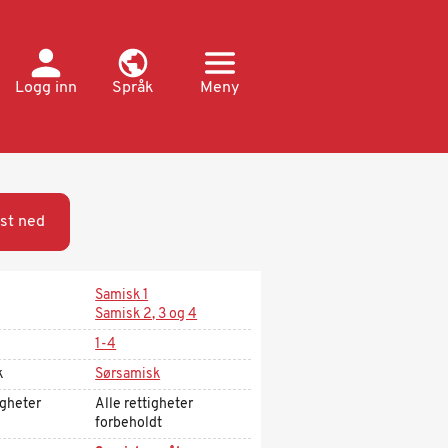
Logg inn
Språk
Meny
st ned
Samisk 1
Samisk 2, 3 og 4
1-4
k
Sørsamisk
igheter
Alle rettigheter
forbeholdt