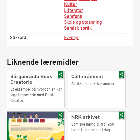
Kultur
Litteratur
Samfunn
Skole og utdanning
Samisk språk
Stikkord
Eventyr
Liknende læremidler
Sárgunráidu Book
Čállinrámmat
Creatoris
Artikkel om skriverammer.
Et eksempel på hvordan en kan
lage tegneserie med Book
Creator.
NRK arkivet
Samiske innhold, fra 1960-
tallet til det vi ser i dag.