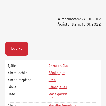
Almoduvvam: 26.01.2012
Ådåstuhttem: 10.01.2022
Luojka
Tjálle
Eriksson, Eva
Almmudahka
Sámi girjjit
Almodimejáhke
1984
Fáhka
Sámegiella 1
Dáse
Mánájgárdde
1-4