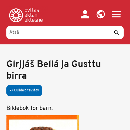
Gahpa
oajvve-
sisadnuj
Girjjáš Bellá ja Gusttu
birra
Gulldala tevstav
volume_up
Bildebok for barn.