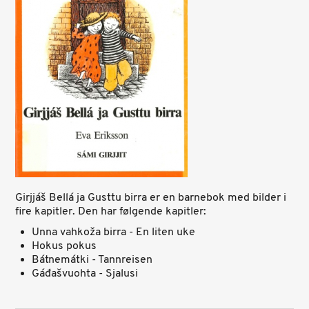
Girjjáš Bellá ja Gusttu birra er en barnebok med bilder i
fire kapitler. Den har følgende kapitler:
Unna vahkoža birra - En liten uke
Hokus pokus
Bátnemátki - Tannreisen
Gáđašvuohta - Sjalusi