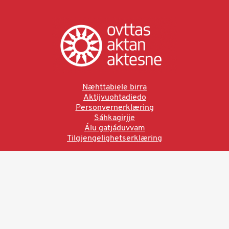
Næhttabiele birra
Aktijvuohtadiedo
Personvernerklæring
Sáhkagirjje
Álu gatjáduvvam
Tilgjengelighetserklæring
Ved å bruke denne siden aksepterer du brukervilkårne.
Les vår personvernerklæring
Ovttas | Aktan | Aktesne
Sámi allaskuvla, Hánnoluohkká 45
OK
N-9520 Guovdageaidnu
© 2025 Sámi allaskuvla