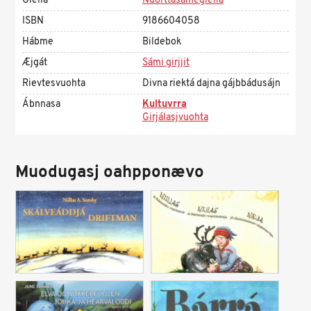
Giella
Nuorttasámegiella
ISBN
9186604058
Hábme
Bildebok
Æjgát
Sámi girjjit
Rievtesvuohta
Divna riektá dajna gájbbádusájn
Ábnnasa
Kultuvrra
Girjálasjvuohta
Muodugasj oahpponævo