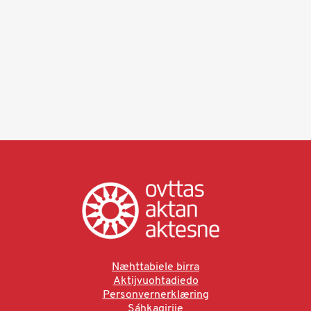
Næhttabiele birra
Aktijvuohtadiedo
Personvernerklæring
Sáhkagirjje