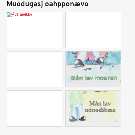
Muodugasj oahpponævo