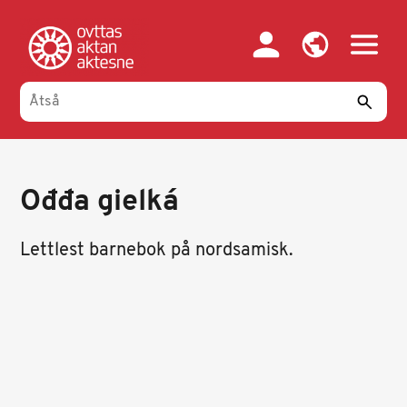
Gahpa
oajvve-
sisadnuj
Ođđa gielká
Lettlest barnebok på nordsamisk.