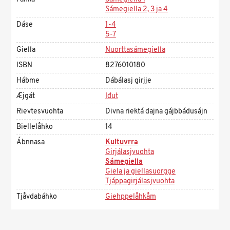
Sámegiella 2, 3 ja 4
Dáse
1-4
5-7
Giella
Nuorttasámegiella
ISBN
8276010180
Hábme
Dábálasj girjje
Æjgát
Iđut
Rievtesvuohta
Divna riektá dajna gájbbádusájn
Biellelåhko
14
Ábnnasa
Kultuvrra
Girjálasjvuohta
Sámegiella
Giela ja giellasuorgge
Tjáppagirjálasjvuohta
Tjåvdabáhko
Giehppelåhkåm