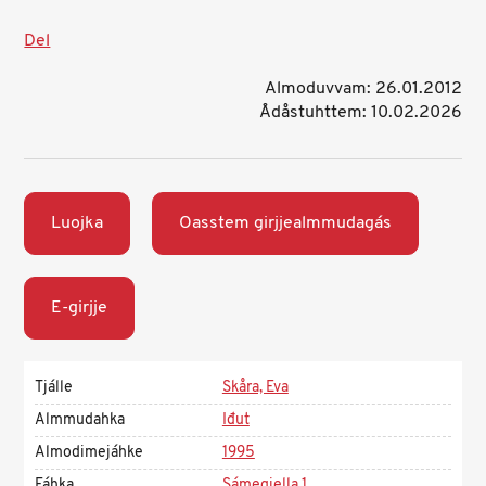
Del
Almoduvvam: 26.01.2012
Ådåstuhttem: 10.02.2026
Luojka
Oasstem girjjealmmudagás
E-girjje
Tjálle
Skåra, Eva
Almmudahka
Iđut
Almodimejáhke
1995
Fáhka
Sámegiella 1