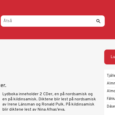
Lu
Tjáll
Alm
er.
Almo
Lydboka inneholder 2 CDer, en på nordsamisk og
Fáhk
en på kildinsamisk. Diktene blir lest på nordsamisk
av Irene Länsman og Ronald Pulk. På kildinsamisk
Dáse
blir diktene lest av Nina Afnas'eva.