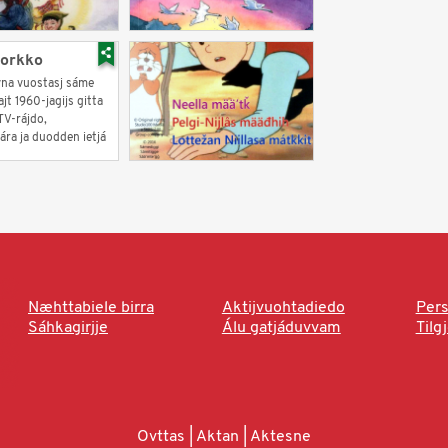
orkko
na vuostasj sáme
t 1960-jagijs gitta
 TV-rájdo,
ra ja duodden ietjá
Næhttabiele birra
Aktijvuohtadiedo
Pers
Sáhkagirjje
Álu gatjáduvvam
Tilg
Ovttas | Aktan | Aktesne