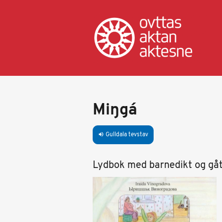
Gahpa
oajvve-
sisadnuj
Miŋgá
Gulldala tevstav
volume_up
Lydbok med barnedikt og gåt