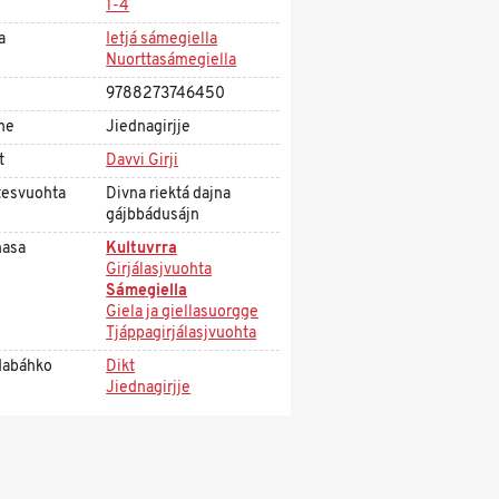
1-4
a
Ietjá sámegiella
Nuorttasámegiella
9788273746450
me
Jiednagirjje
t
Davvi Girji
tesvuohta
Divna riektá dajna
gájbbádusájn
asa
Kultuvrra
Girjálasjvuohta
Sámegiella
Giela ja giellasuorgge
Tjáppagirjálasjvuohta
dabáhko
Dikt
Jiednagirjje