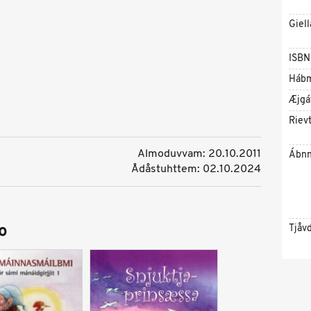
Giell
ISBN
Háb
Æjgá
Riev
Almoduvvam: 20.10.2011
Ábnn
Ådåstuhttem: 02.10.2024
o
Tjåv