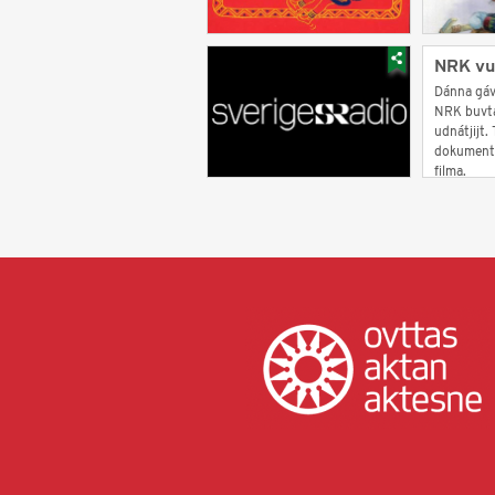
NRK vu
Dánna gáv
NRK buvtaj
udnátjijt.
dokumentá
filma.