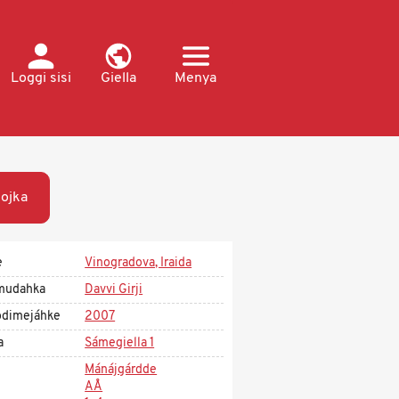
Loggi sisi
Giella
Menya
ojka
e
Vinogradova, Iraida
mudahka
Davvi Girji
dimejáhke
2007
a
Sámegiella 1
Mánájgárdde
AÅ