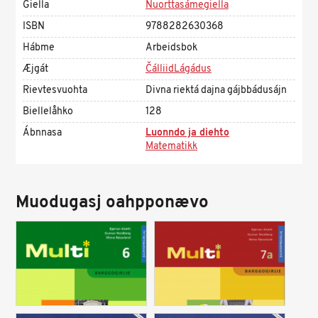
Giella
Nuorttasámegiella
ISBN
9788282630368
Hábme
Arbeidsbok
Æjgát
ČálliidLágádus
Rievtesvuohta
Divna riektá dajna gájbbádusájn
Biellelåhko
128
Ábnnasa
Luonndo ja diehto
Matematikk
Muodugasj oahpponævo