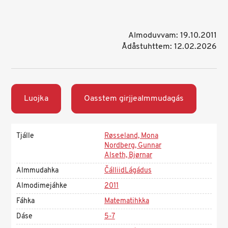
Almoduvvam: 19.10.2011
Ådåstuhttem: 12.02.2026
Luojka
Oasstem girjjealmmudagás
Tjálle
Røsseland, Mona
Nordberg, Gunnar
Alseth, Bjørnar
Almmudahka
ČálliidLágádus
Almodimejáhke
2011
Fáhka
Matematihkka
Dáse
5-7