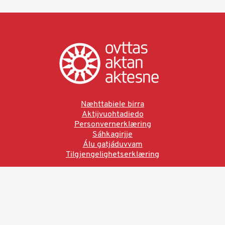
Næhttabiele birra
Aktijvuohtadiedo
Personvernerklæring
Sáhkagirjje
Álu gatjáduvvam
Tilgjengelighetserklæring
Ved å bruke denne siden aksepterer du brukervilkårne.
Les vår personvernerklæring
Ovttas | Aktan | Aktesne
Sámi allaskuvla, Hánnoluohkká 45
OK
N-9520 Guovdageaidnu