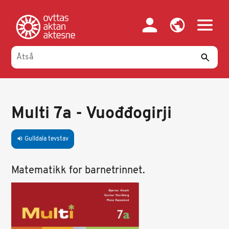
Gahpa
oajvve-
sisadnuj
Multi 7a - Vuođđogirji
Gulldala tevstav
volume_up
Matematikk for barnetrinnet.