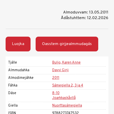
Almoduvvam: 13.05.2011
Ådåstuhttem: 12.02.2026
Luojka
Oasstem girjjealmmudagás
Tjálle
Buljo, Karen Anne
Almmudahka
Davvi Girji
Almodimejáhke
2011
Fáhka
Sámegiella 2, 3 ja 4
Dáse
8-10
Joarkkaskåvllå
Giella
Nuorttasámegiella
ISBN
9788273747532