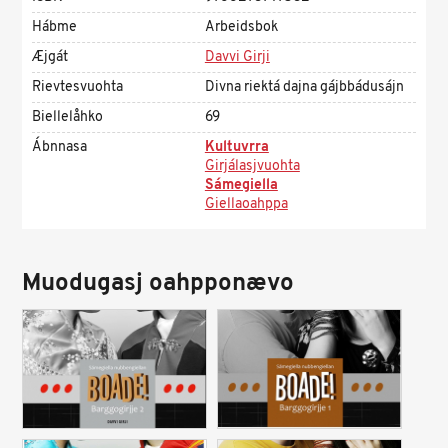
Hábme
Arbeidsbok
Æjgát
Davvi Girji
Rievtesvuohta
Divna riektá dajna gájbbádusájn
Biellelåhko
69
Ábnnasa
Kultuvrra
Girjálasjvuohta
Sámegiella
Giellaoahppa
Muodugasj oahpponævo