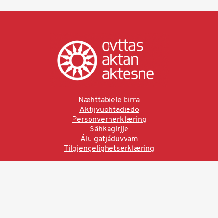
Næhttabiele birra
Aktijvuohtadiedo
Personvernerklæring
Sáhkagirjje
Álu gatjáduvvam
Tilgjengelighetserklæring
Ved å bruke denne siden aksepterer du brukervilkårne.
Les vår personvernerklæring
Ovttas | Aktan | Aktesne
Sámi allaskuvla, Hánnoluohkká 45
OK
N-9520 Guovdageaidnu