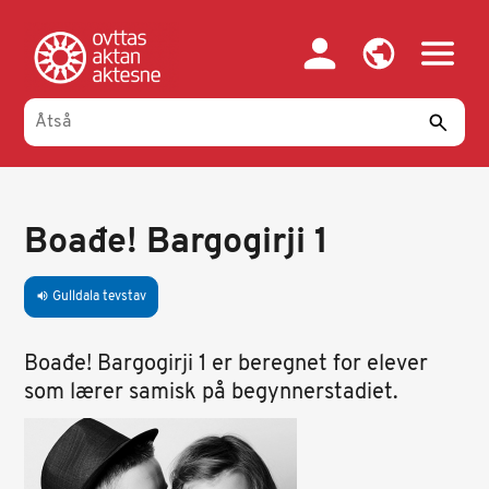
Gahpa
oajvve-
sisadnuj
Boađe! Bargogirji 1
Gulldala tevstav
volume_up
Boađe! Bargogirji 1 er beregnet for elever
som lærer samisk på begynnerstadiet.