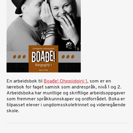
En arbeidsbok til
Boađe! Ohppiidgirji 1
, som er en
lærebok for faget samisk som andrespråk, nivå 1 og 2.
Arbeidsboka har muntlige og skriftlige arbeidsoppgaver
som fremmer språkkunnskaper og ordforrådet. Boka er
tilpasset elever i ungdomsskoletrinnet og videregående
skole.