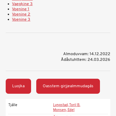
Vaegkine 3
Voenine 1
Voenine 2
Voenine 3
Almoduvvam: 14.12.2022
Ådåstuhttem: 24.03.2026
Luojka
Oasstem girjjealmmudagás
Tjálle
Lyngstad, Toril B.
Monsen, Edel