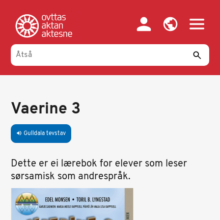
Gahpa
oajvve-
sisadnuj
Vaerine 3
Gulldala tevstav
volume_up
Dette er ei lærebok for elever som leser
sørsamisk som andrespråk.