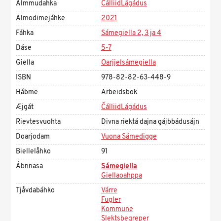
Almmudahka
ČálliidLágádus
Almodimejáhke
2021
Fáhka
Sámegiella 2, 3 ja 4
Dáse
5-7
Giella
Oarjjelsámegiella
ISBN
978-82-82-63-448-9
Hábme
Arbeidsbok
Æjgát
ČálliidLágádus
Rievtesvuohta
Divna riektá dajna gájbbádusájn
Doarjodam
Vuona Sámedigge
Biellelåhko
91
Ábnnasa
Sámegiella
Giellaoahppa
Tjåvdabáhko
Várre
Fugler
Kommune
Slektsbegreper