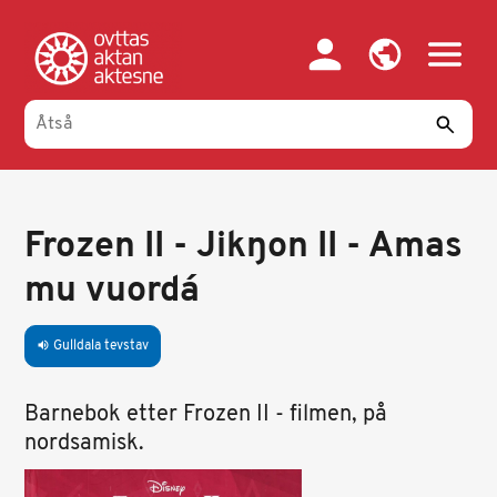
Gahpa
oajvve-
sisadnuj
Frozen II - Jikŋon II - Amas
mu vuordá
Gulldala tevstav
volume_up
Barnebok etter Frozen II - filmen, på
nordsamisk.