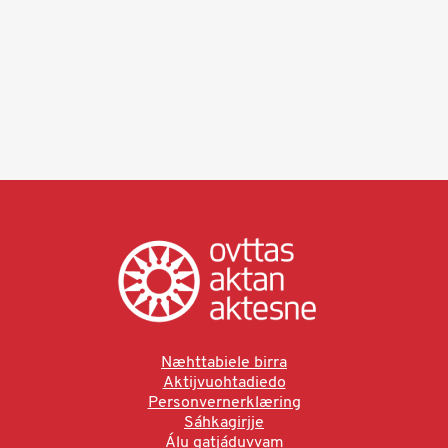
Næhttabiele birra
Aktijvuohtadiedo
Personvernerklæring
Sáhkagirjje
Álu gatjáduvvam