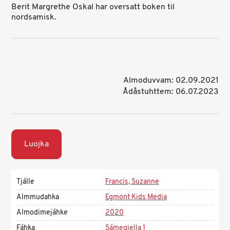
Berit Margrethe Oskal har oversatt boken til
nordsamisk.
Almoduvvam: 02.09.2021
Ådåstuhttem: 06.07.2023
Luojka
Tjálle
Francis, Suzanne
Almmudahka
Egmont Kids Media
Almodimejáhke
2020
Fáhka
Sámegiella 1