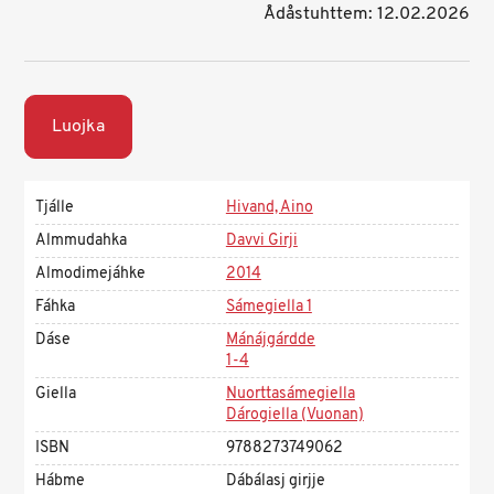
Ådåstuhttem: 12.02.2026
Luojka
Tjálle
Hivand, Aino
Almmudahka
Davvi Girji
Almodimejáhke
2014
Fáhka
Sámegiella 1
Dáse
Mánájgárdde
1-4
Giella
Nuorttasámegiella
Dárogiella (Vuonan)
ISBN
9788273749062
Hábme
Dábálasj girjje