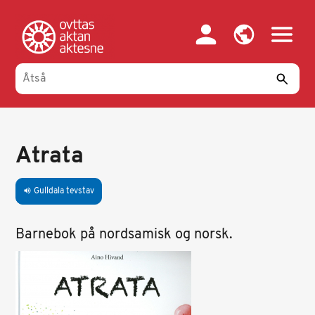
Gahpa
oajvve-
sisadnuj
Atrata
Gulldala tevstav
volume_up
Barnebok på nordsamisk og norsk.