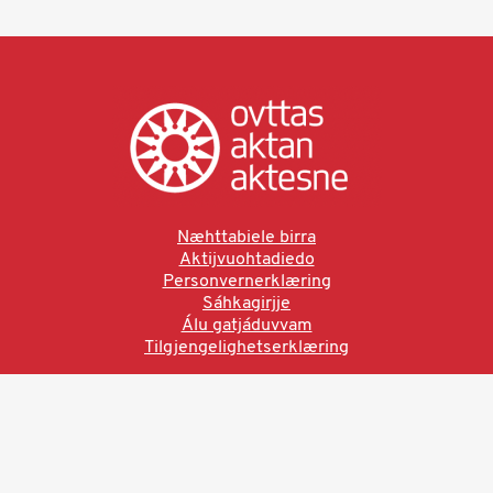
Næhttabiele birra
Aktijvuohtadiedo
Personvernerklæring
Sáhkagirjje
Álu gatjáduvvam
Tilgjengelighetserklæring
Ved å bruke denne siden aksepterer du brukervilkårne.
Les vår personvernerklæring
Ovttas | Aktan | Aktesne
Sámi allaskuvla, Hánnoluohkká 45
OK
N-9520 Guovdageaidnu