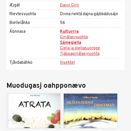
Æjgát
Davvi Girji
Rievtesvuohta
Divna riektá dajna gájbbádusájn
Biellelåhko
56
Ábnnasa
Kultuvrra
Girjálasjvuohta
Sámegiella
Giela ja giellasuorgge
Tjáppagirjálasjvuohta
Tjåvdabáhko
Insekter
Muodugasj oahpponævo