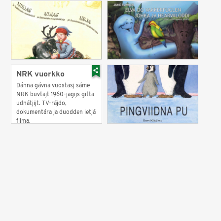
NRK vuorkko
Dánna gávna vuostasj sáme
NRK buvtajt 1960-jagijs gitta
udnátjijt. TV-rájdo,
dokumentára ja duodden ietjá
filma.