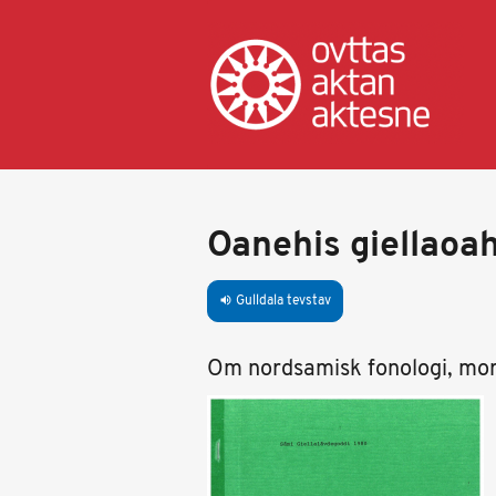
Gahpa
oajvve-
sisadnuj
Oanehis giellaoa
Gulldala tevstav
volume_up
Om nordsamisk fonologi, mor