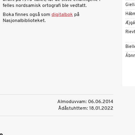
Giell
felles nordsamisk ortografi ble vedtatt.
Háb
Boka finnes også som
digitalbok
på
Nasjonalbiblioteket.
Æjgá
Riev
Biell
Ábnn
Almoduvvam: 06.06.2014
Ådåstuhttem: 18.01.2022