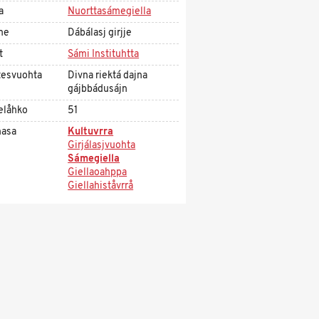
a
Nuorttasámegiella
me
Dábálasj girjje
t
Sámi Instituhtta
tesvuohta
Divna riektá dajna
gájbbádusájn
elåhko
51
asa
Kultuvrra
Girjálasjvuohta
Sámegiella
Giellaoahppa
Giellahiståvrrå