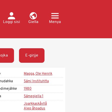
Loggi sisi
Giella
Menya
ojka
E-girjje
e
Magga, Ole Henrik
mudahka
Sámi Instituhtta
dimejáhke
1980
a
Sámegiella 1
Joarkkaskåvllå
Alep åhpadus