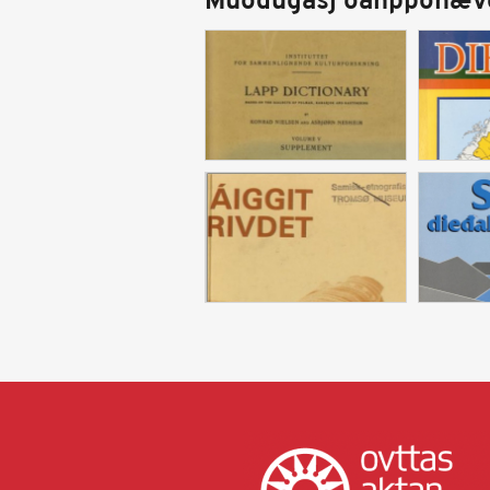
Muodugasj oahpponæv