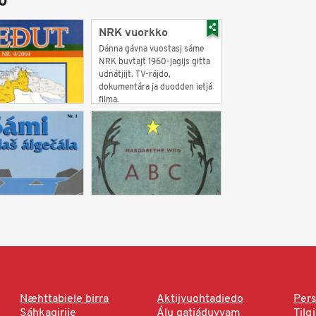
o
NRK vuorkko
Dánna gávna vuostasj sáme
NRK buvtajt 1960-jagijs gitta
udnátjijt. TV-rájdo,
dokumentára ja duodden ietjá
filma.
Næhttabiele birra
Aktijvuohtadiedo
Pers
Sáhkagirjje
Álu gatjáduvvam
Tilg