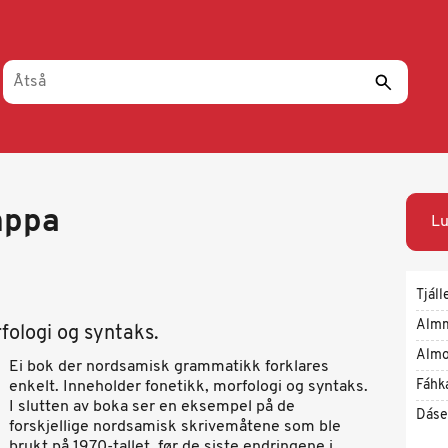
hppa
Lu
Tjáll
Alm
fologi og syntaks.
Almo
Ei bok der nordsamisk grammatikk forklares
Fáhk
enkelt. Inneholder fonetikk, morfologi og syntaks.
I slutten av boka ser en eksempel på de
Dáse
forskjellige nordsamisk skrivemåtene som ble
brukt på 1970-tallet, før de siste endringene i