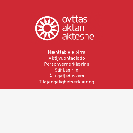
Næhttabiele birra
Aktijvuohtadiedo
Personvernerklæring
Sáhkagirjje
Álu gatjáduvvam
Tilgjengelighetserklæring
Ved å bruke denne siden aksepterer du brukervilkårne.
Les vår personvernerklæring
Ovttas | Aktan | Aktesne
Sámi allaskuvla, Hánnoluohkká 45
OK
N-9520 Guovdageaidnu
© 2025 Sámi allaskuvla