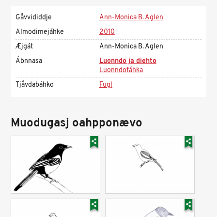
Gåvvididdje
Ann-Monica B. Aglen
Almodimejáhke
2010
Æjgát
Ann-Monica B. Aglen
Ábnnasa
Luonndo ja diehto
Luonndofáhka
Tjåvdabáhko
Fugl
Muodugasj oahpponævo