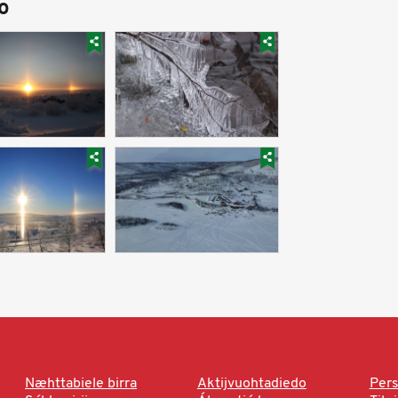
o
Næhttabiele birra
Aktijvuohtadiedo
Pers