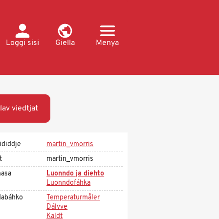
Loggi sisi
Giella
Menya
jlav viedtjat
ididdje
martin_vmorris
t
martin_vmorris
asa
Luonndo ja diehto
Luonndofáhka
dabáhko
Temperaturmåler
Dálvve
Kaldt