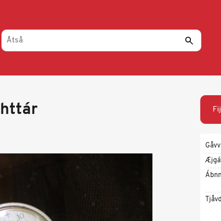
httár
Fi
Gåvv
Æjgá
Ábnn
Tjåv