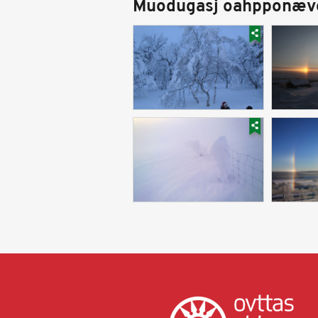
Muodugasj oahpponæv