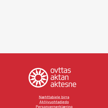
Næhttabiele birra
Aktijvuohtadiedo
Personvernerklæring