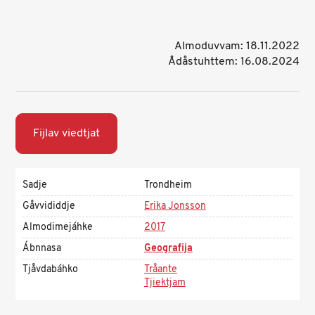
Almoduvvam: 18.11.2022
Ådåstuhttem: 16.08.2024
Fijlav viedtjat
Sadje
Trondheim
Gåvvididdje
Erika Jonsson
Almodimejáhke
2017
Ábnnasa
Geografija
Tjåvdabáhko
Tråante
Tjiektjam