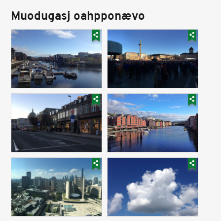
Muodugasj oahpponævo