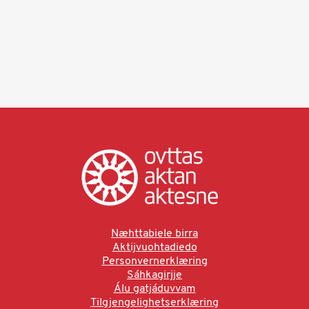
Næhttabiele birra
Aktijvuohtadiedo
Personvernerklæring
Sáhkagirjje
Álu gatjáduvvam
Tilgjengelighetserklæring