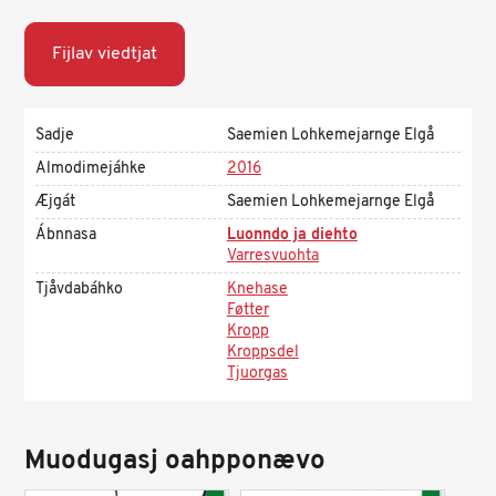
Fijlav viedtjat
Sadje
Saemien Lohkemejarnge Elgå
Almodimejáhke
2016
Æjgát
Saemien Lohkemejarnge Elgå
Ábnnasa
Luonndo ja diehto
Varresvuohta
Tjåvdabáhko
Knehase
Føtter
Kropp
Kroppsdel
Tjuorgas
Muodugasj oahpponævo