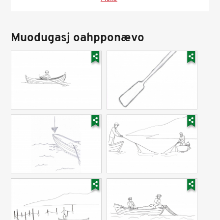
Muodugasj oahpponævo