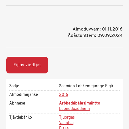
Almoduvvam: 01.11.2016
Ådåstuhttem: 09.09.2024
Fijlav viedtjat
Sadje
Saemien Lohkemejarnge Elgå
Almodimejáhke
2016
Ábnnasa
Arbbedábálasjmáhtto
Luonddoaddnem
Tjåvdabáhko
Tjuorgas
Vanntsa
Fiske