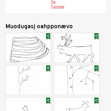
Tre
Tjuorgas
Muodugasj oahpponævo