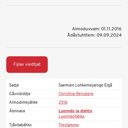
Almoduvvam: 01.11.2016
Ådåstuhttem: 09.09.2024
Fijlav viedtjat
Sadje
Saemien Lohkemejarnge Elgå
Gåvvididdje
Christine Rensberg
Almodimejáhke
2016
Ábnnasa
Luonndo ja diehto
Luonndofáhka
Tjåvdabáhko
Trestamme